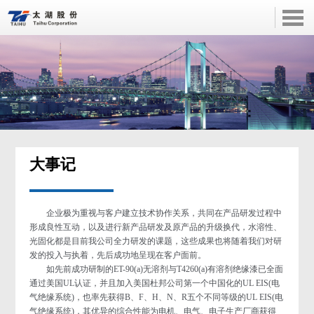
开云网页版页面登录-开云(中国)
|
开云手机入口官网-开云
(中国)
|
开云网页版·官方版在线登入-开云(中国)
|
新利
luck18（中国）体育-官方网站
|
华体网页版-华体(中国)
|
爱
游戏ayx官方网页-爱游戏（中国）
|
开元官方版网站登录入口-开元(中国)
|
乐鱼页面在
线登录-乐鱼(中国)
|
开云手机站登入-开云online(中国)
|
大事记
企业极为重视与客户建立技术协作关系，共同在产品研发过程中
形成良性互动，以及进行新产品研发及原产品的升级换代，水溶性、
光固化都是目前我公司全力研发的课题，这些成果也将随着我们对研
发的投入与执着，先后成功地呈现在客户面前。
如先前成功研制的ET-90(a)无溶剂与T4260(a)有溶剂绝缘漆已全面
通过美国UL认证，并且加入美国杜邦公司第一个中国化的UL EIS(电
气绝缘系统)，也率先获得B、F、H、N、R五个不同等级的UL EIS(电
气绝缘系统)，其优异的综合性能为电机、电气、电子生产厂商获得