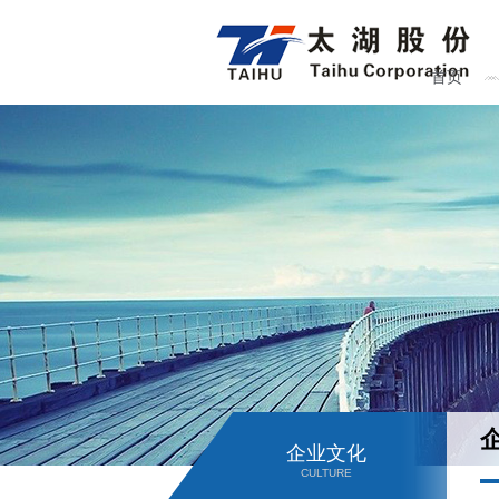
首页
开云网页版页面登录-开云(中国)
|
开云手机入口官网-开云(中国)
|
开云网页版·官方版在
人才战略
登录-乐鱼(中国)
|
开云手机站登入-开云online(中国)
|
企业文化
CULTURE