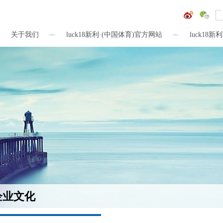
关于我们
luck18新利·(中国体育)官方网站
luck18
线登入-开云(中国)
|
新利luck18（中国）体育-官方网站
|
华体网页版-华体(中国)
|
爱游
联系我们
企业文化