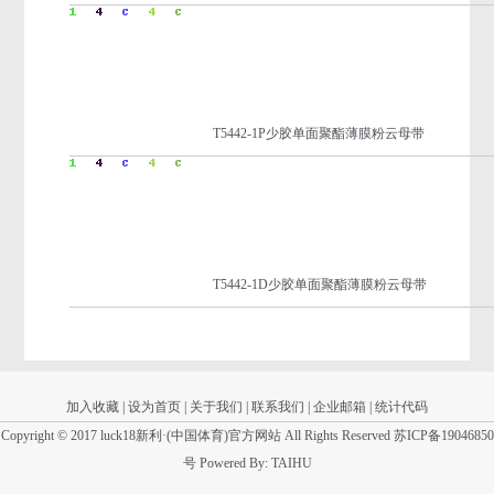
T5442-1P少胶单面聚酯薄膜粉云母带
T5442-1D少胶单面聚酯薄膜粉云母带
加入收藏
|
设为首页
|
关于我们
|
联系我们
|
企业邮箱
| 统计代码
Copyright © 2017 luck18新利·(中国体育)官方网站 All Rights Reserved
苏ICP备19046850
号
Powered By:
TAIHU