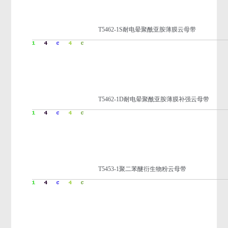
T5462-1S耐电晕聚酰亚胺薄膜云母带
T5462-1D耐电晕聚酰亚胺薄膜补强云母带
T5453-1聚二苯醚衍生物粉云母带