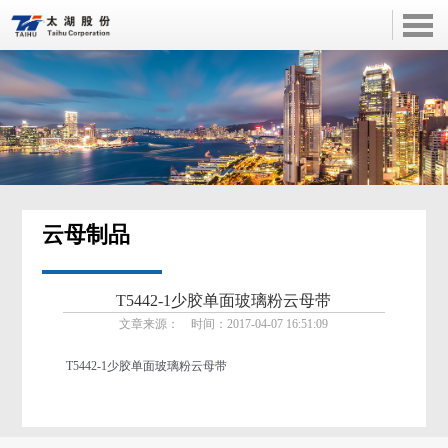
开云网页版页面登录-开云(中国)
|
开云手机入口官网-开云
(中国)
|
开云网页版·官方版在线登入-开云(中国)
|
新利
luck18（中国）体育-官方网站
|
华体网页版-华体(中国)
|
爱
游戏ayx官方网页-爱游戏（中国）
|
开元官方版网站登录入口-开元(中国)
|
乐鱼页面在
线登录-乐鱼(中国)
|
开云手机站登入-开云online(中国)
|
云母制品
T5442-1少胶单面玻璃粉云母带
文章来源： 时间：2017-04-07 16:51:09
T5442-1少胶单面玻璃粉云母带