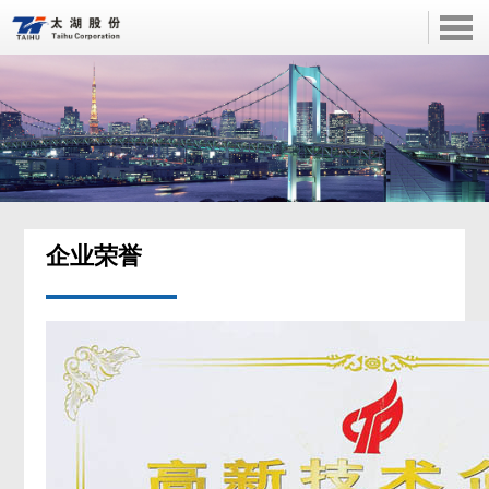
开云网页版页面登录-开云(中国)
|
开云手机入口官网-开云
(中国)
|
开云网页版·官方版在线登入-开云(中国)
|
新利
luck18（中国）体育-官方网站
|
华体网页版-华体(中国)
|
爱
游戏ayx官方网页-爱游戏（中国）
|
开元官方版网站登录入口-开元(中国)
|
乐鱼页面在
线登录-乐鱼(中国)
|
开云手机站登入-开云online(中国)
|
企业荣誉