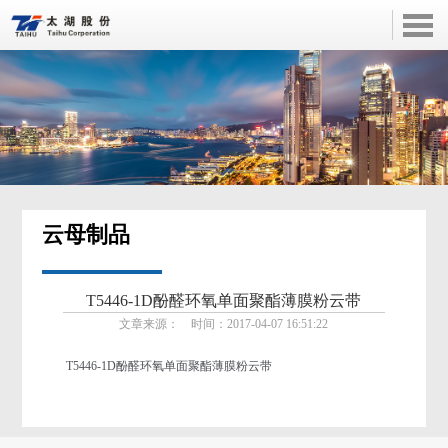
开云网页版页面登录-开云(中国)
|
开云手机入口官网-开云
(中国)
|
开云网页版·官方版在线登入-开云(中国)
|
新利
luck18（中国）体育-官方网站
|
华体网页版-华体(中国)
|
爱
游戏ayx官方网页-爱游戏（中国）
|
开元官方版网站登录入口-开元(中国)
|
乐鱼页面在
线登录-乐鱼(中国)
|
开云手机站登入-开云online(中国)
|
云母制品
T5446-1D酚醛环氧单面聚酯薄膜粉云带
文章来源： 时间：2017-04-07 16:51:22
T5446-1D酚醛环氧单面聚酯薄膜粉云带