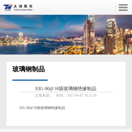
开云网页版页面登录-开云(中国)
|
开云手机入口官网-开云
(中国)
|
开云网页版·官方版在线登入-开云(中国)
|
新利
luck18（中国）体育-官方网站
|
华体网页版-华体(中国)
|
爱
游戏ayx官方网页-爱游戏（中国）
|
开元官方版网站登录入口-开元(中国)
|
乐鱼页面在
线登录-乐鱼(中国)
|
开云手机站登入-开云online(中国)
|
玻璃钢制品
EIG-90@ H级玻璃钢绝缘制品
文章来源： 时间：2017-04-07 16:53:36
EIG-90@ H级玻璃钢绝缘制品